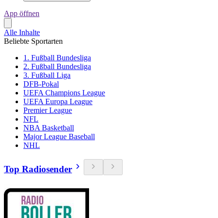
App öffnen
Alle Inhalte
Beliebte Sportarten
1. Fußball Bundesliga
2. Fußball Bundesliga
3. Fußball Liga
DFB-Pokal
UEFA Champions League
UEFA Europa League
Premier League
NFL
NBA Basketball
Major League Baseball
NHL
Top Radiosender