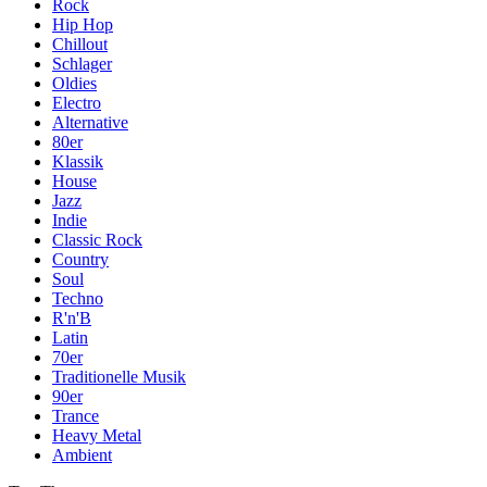
Rock
Hip Hop
Chillout
Schlager
Oldies
Electro
Alternative
80er
Klassik
House
Jazz
Indie
Classic Rock
Country
Soul
Techno
R'n'B
Latin
70er
Traditionelle Musik
90er
Trance
Heavy Metal
Ambient