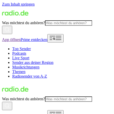
Zum Inhalt springen
Was möchtest du anhören?
App öffnen
Prime entdecken
Top Sender
Podcasts
Live Sport
Sender aus deiner Region
Musikrichtungen
Themen
Radiosender von A-Z
Was möchtest du anhören?