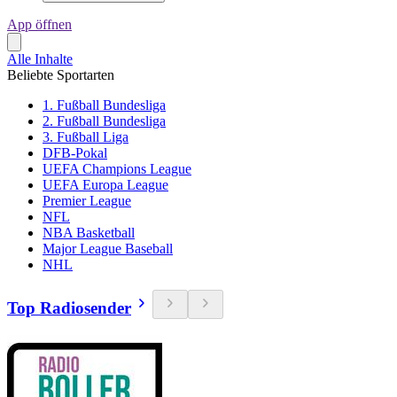
App öffnen
Alle Inhalte
Beliebte Sportarten
1. Fußball Bundesliga
2. Fußball Bundesliga
3. Fußball Liga
DFB-Pokal
UEFA Champions League
UEFA Europa League
Premier League
NFL
NBA Basketball
Major League Baseball
NHL
Top Radiosender