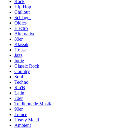
Rock
Hip Hop
Chillout
Schlager
Oldies
Electro
Alternative
80er
Klassik
House
Jazz
Indie
Classic Rock
Country
Soul
Techno
R'n'B
Latin
70er
Traditionelle Musik
90er
Trance
Heavy Metal
Ambient