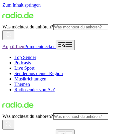
Zum Inhalt springen
Was möchtest du anhören?
App öffnen
Prime entdecken
Top Sender
Podcasts
Live Sport
Sender aus deiner Region
Musikrichtungen
Themen
Radiosender von A-Z
Was möchtest du anhören?