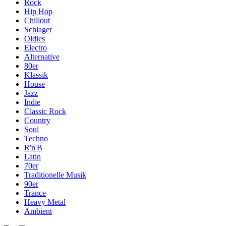
Rock
Hip Hop
Chillout
Schlager
Oldies
Electro
Alternative
80er
Klassik
House
Jazz
Indie
Classic Rock
Country
Soul
Techno
R'n'B
Latin
70er
Traditionelle Musik
90er
Trance
Heavy Metal
Ambient