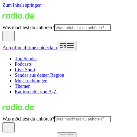
Zum Inhalt springen
Was möchtest du anhören?
App öffnen
Prime entdecken
Top Sender
Podcasts
Live Sport
Sender aus deiner Region
Musikrichtungen
Themen
Radiosender von A-Z
Was möchtest du anhören?