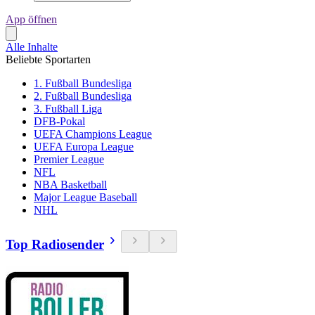
App öffnen
Alle Inhalte
Beliebte Sportarten
1. Fußball Bundesliga
2. Fußball Bundesliga
3. Fußball Liga
DFB-Pokal
UEFA Champions League
UEFA Europa League
Premier League
NFL
NBA Basketball
Major League Baseball
NHL
Top Radiosender