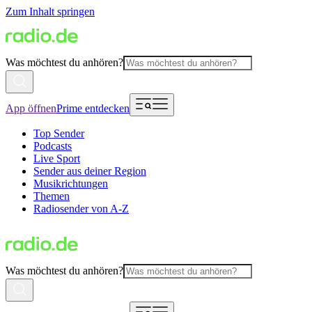
Zum Inhalt springen
Was möchtest du anhören?
App öffnen
Prime entdecken
Top Sender
Podcasts
Live Sport
Sender aus deiner Region
Musikrichtungen
Themen
Radiosender von A-Z
Was möchtest du anhören?