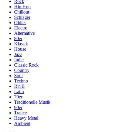
Rock
Hip Hop
Chillout
Schlager
Oldies
Electro
Alternative
80er
Klassik
House
Jazz
Indie
Classic Rock
Country
Soul
Techno
R'n'B
Latin
70er
Traditionelle Musik
90er
Trance
Heavy Metal
Ambient