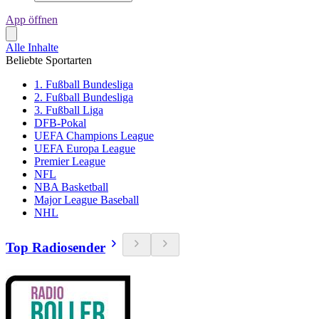
App öffnen
Alle Inhalte
Beliebte Sportarten
1. Fußball Bundesliga
2. Fußball Bundesliga
3. Fußball Liga
DFB-Pokal
UEFA Champions League
UEFA Europa League
Premier League
NFL
NBA Basketball
Major League Baseball
NHL
Top Radiosender