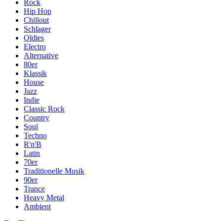
Rock
Hip Hop
Chillout
Schlager
Oldies
Electro
Alternative
80er
Klassik
House
Jazz
Indie
Classic Rock
Country
Soul
Techno
R'n'B
Latin
70er
Traditionelle Musik
90er
Trance
Heavy Metal
Ambient