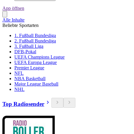
App öffnen
Alle Inhalte
Beliebte Sportarten
1. Fußball Bundesliga
2. Fußball Bundesliga
3. Fußball Liga
DFB-Pokal
UEFA Champions League
UEFA Europa League
Premier League
NFL
NBA Basketball
Major League Baseball
NHL
Top Radiosender