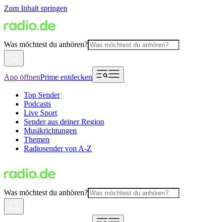
Zum Inhalt springen
Was möchtest du anhören?
App öffnen
Prime entdecken
Top Sender
Podcasts
Live Sport
Sender aus deiner Region
Musikrichtungen
Themen
Radiosender von A-Z
Was möchtest du anhören?