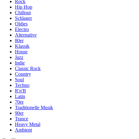
Rock
Hip Hop
Chillout
Schlager
Oldies
Electro
Alternative
80er
Klassik
House
Jazz
Indie
Classic Rock
Country
Soul
Techno
R'n'B
Latin
70er
Traditionelle Musik
90er
Trance
Heavy Metal
Ambient