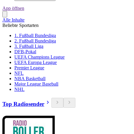
App öffnen
Alle Inhalte
Beliebte Sportarten
1. Fußball Bundesliga
2. Fußball Bundesliga
3. Fußball Liga
DFB-Pokal
UEFA Champions League
UEFA Europa League
Premier League
NFL
NBA Basketball
Major League Baseball
NHL
Top Radiosender