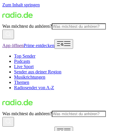
Zum Inhalt springen
Was möchtest du anhören?
App öffnen
Prime entdecken
Top Sender
Podcasts
Live Sport
Sender aus deiner Region
Musikrichtungen
Themen
Radiosender von A-Z
Was möchtest du anhören?