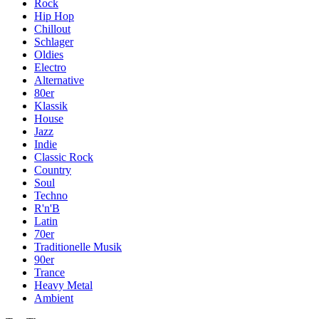
Rock
Hip Hop
Chillout
Schlager
Oldies
Electro
Alternative
80er
Klassik
House
Jazz
Indie
Classic Rock
Country
Soul
Techno
R'n'B
Latin
70er
Traditionelle Musik
90er
Trance
Heavy Metal
Ambient