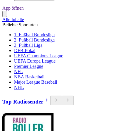
App öffnen
Alle Inhalte
Beliebte Sportarten
1. Fußball Bundesliga
2. Fußball Bundesliga
3. Fußball Liga
DFB-Pokal
UEFA Champions League
UEFA Europa League
Premier League
NFL
NBA Basketball
Major League Baseball
NHL
Top Radiosender