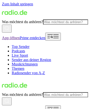
Zum Inhalt springen
Was möchtest du anhören?
App öffnen
Prime entdecken
Top Sender
Podcasts
Live Sport
Sender aus deiner Region
Musikrichtungen
Themen
Radiosender von A-Z
Was möchtest du anhören?