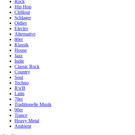
Rock
Hip Hop
Chillout
Schlager
Oldies
Electro
Alternative
80er
Klassik
House
Jazz
Indie
Classic Rock
Country
Soul
Techno
R'n'B
Latin
70er
Traditionelle Musik
90er
Trance
Heavy Metal
Ambient