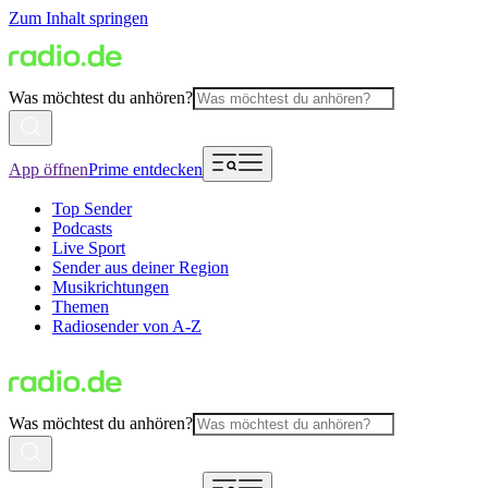
Zum Inhalt springen
Was möchtest du anhören?
App öffnen
Prime entdecken
Top Sender
Podcasts
Live Sport
Sender aus deiner Region
Musikrichtungen
Themen
Radiosender von A-Z
Was möchtest du anhören?