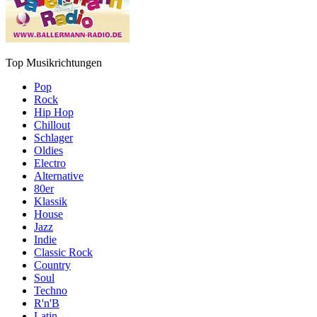
Top Musikrichtungen
Pop
Rock
Hip Hop
Chillout
Schlager
Oldies
Electro
Alternative
80er
Klassik
House
Jazz
Indie
Classic Rock
Country
Soul
Techno
R'n'B
Latin