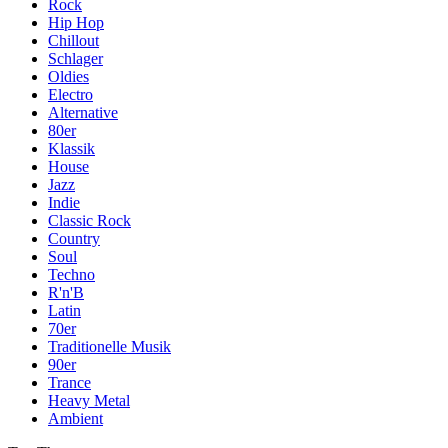
Rock
Hip Hop
Chillout
Schlager
Oldies
Electro
Alternative
80er
Klassik
House
Jazz
Indie
Classic Rock
Country
Soul
Techno
R'n'B
Latin
70er
Traditionelle Musik
90er
Trance
Heavy Metal
Ambient