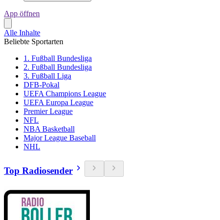
App öffnen
Alle Inhalte
Beliebte Sportarten
1. Fußball Bundesliga
2. Fußball Bundesliga
3. Fußball Liga
DFB-Pokal
UEFA Champions League
UEFA Europa League
Premier League
NFL
NBA Basketball
Major League Baseball
NHL
Top Radiosender