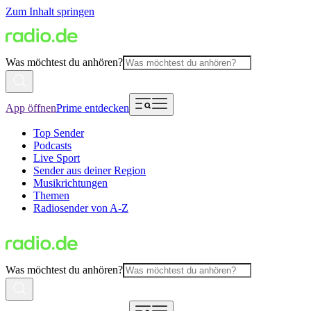
Zum Inhalt springen
Was möchtest du anhören?
App öffnen
Prime entdecken
Top Sender
Podcasts
Live Sport
Sender aus deiner Region
Musikrichtungen
Themen
Radiosender von A-Z
Was möchtest du anhören?