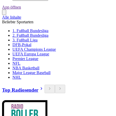
App öffnen
Alle Inhalte
Beliebte Sportarten
1. Fußball Bundesliga
2. Fußball Bundesliga
3. Fußball Liga
DFB-Pokal
UEFA Champions League
UEFA Europa League
Premier League
NFL
NBA Basketball
Major League Baseball
NHL
Top Radiosender