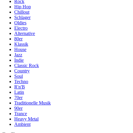
Rock
Hip Hop
Chillout
Schlager
Oldies
Electro
Alternative
80er
Klassik
House
Jazz
Indie
Classic Rock
Country
Soul
Techno
R'n'B
Latin
70er
Traditionelle Musik
90er
Trance
Heavy Metal
Ambient