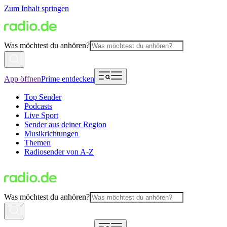
Zum Inhalt springen
Was möchtest du anhören?
App öffnen
Prime entdecken
Top Sender
Podcasts
Live Sport
Sender aus deiner Region
Musikrichtungen
Themen
Radiosender von A-Z
Was möchtest du anhören?