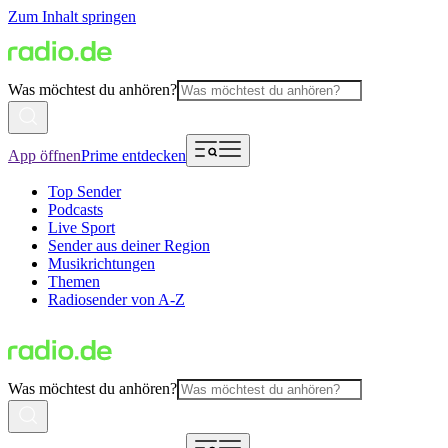
Zum Inhalt springen
Was möchtest du anhören?
App öffnen
Prime entdecken
Top Sender
Podcasts
Live Sport
Sender aus deiner Region
Musikrichtungen
Themen
Radiosender von A-Z
Was möchtest du anhören?