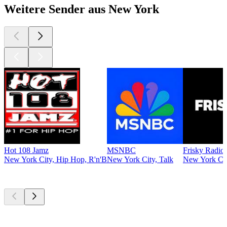
Weitere Sender aus New York
Hot 108 Jamz
MSNBC
Frisky Radio
New York City, Hip Hop, R'n'B
New York City, Talk
New York Cit
Top
Podcasts
Top
Podcasts