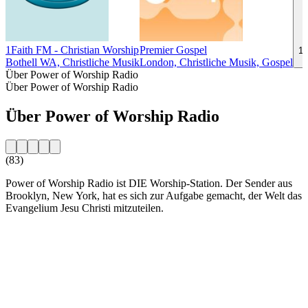
1Faith FM - Christian Worship
Premier Gospel
1F
Bothell WA, Christliche Musik
London, Christliche Musik, Gospel
Über Power of Worship Radio
Über Power of Worship Radio
Über Power of Worship Radio
(83)
Power of Worship Radio ist DIE Worship-Station. Der Sender aus
Brooklyn, New York, hat es sich zur Aufgabe gemacht, der Welt das
Evangelium Jesu Christi mitzuteilen.
Sender-Website