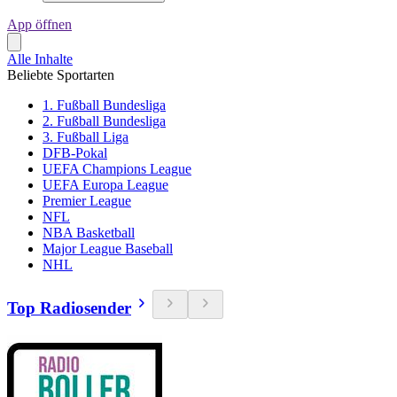
App öffnen
Alle Inhalte
Beliebte Sportarten
1. Fußball Bundesliga
2. Fußball Bundesliga
3. Fußball Liga
DFB-Pokal
UEFA Champions League
UEFA Europa League
Premier League
NFL
NBA Basketball
Major League Baseball
NHL
Top Radiosender