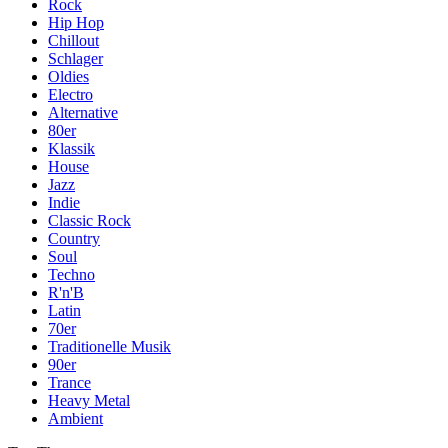
Rock
Hip Hop
Chillout
Schlager
Oldies
Electro
Alternative
80er
Klassik
House
Jazz
Indie
Classic Rock
Country
Soul
Techno
R'n'B
Latin
70er
Traditionelle Musik
90er
Trance
Heavy Metal
Ambient