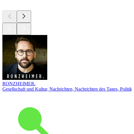
Top
Podcasts
RONZHEIMER.
Gesellschaft und Kultur, Nachrichten, Nachrichten des Tages, Politik