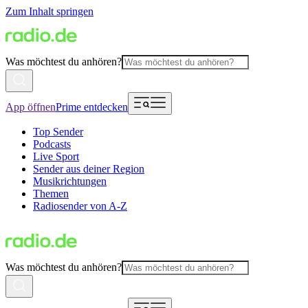
Zum Inhalt springen
Was möchtest du anhören?
App öffnen
Prime entdecken
Top Sender
Podcasts
Live Sport
Sender aus deiner Region
Musikrichtungen
Themen
Radiosender von A-Z
Was möchtest du anhören?