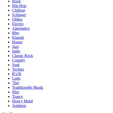
Rock
Hip Hop
Chillout
Schlager
Oldies
Electro
Alternative
80er
Klassik
House
Jazz
Indie
Classic Rock
Country
Soul
Techno
R'n'B
Latin
70er
Traditionelle Musik
90er
Trance
Heavy Metal
Ambient