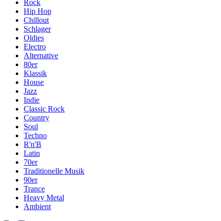
Rock
Hip Hop
Chillout
Schlager
Oldies
Electro
Alternative
80er
Klassik
House
Jazz
Indie
Classic Rock
Country
Soul
Techno
R'n'B
Latin
70er
Traditionelle Musik
90er
Trance
Heavy Metal
Ambient