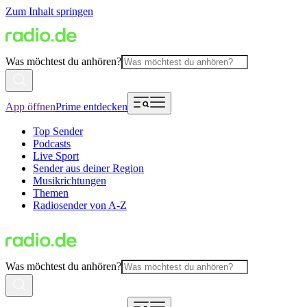
Zum Inhalt springen
Was möchtest du anhören?
App öffnen
Prime entdecken
Top Sender
Podcasts
Live Sport
Sender aus deiner Region
Musikrichtungen
Themen
Radiosender von A-Z
Was möchtest du anhören?