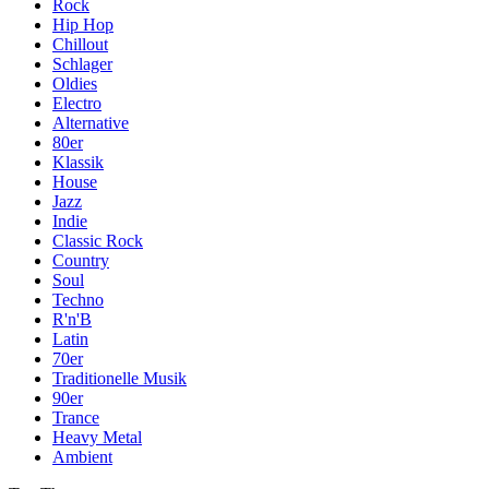
Rock
Hip Hop
Chillout
Schlager
Oldies
Electro
Alternative
80er
Klassik
House
Jazz
Indie
Classic Rock
Country
Soul
Techno
R'n'B
Latin
70er
Traditionelle Musik
90er
Trance
Heavy Metal
Ambient