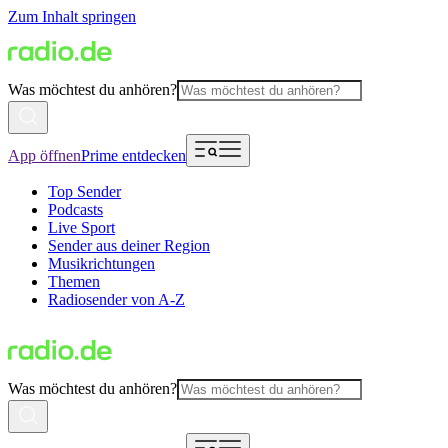
Zum Inhalt springen
Was möchtest du anhören?
App öffnen
Prime entdecken
Top Sender
Podcasts
Live Sport
Sender aus deiner Region
Musikrichtungen
Themen
Radiosender von A-Z
Was möchtest du anhören?