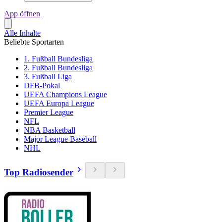
App öffnen
Alle Inhalte
Beliebte Sportarten
1. Fußball Bundesliga
2. Fußball Bundesliga
3. Fußball Liga
DFB-Pokal
UEFA Champions League
UEFA Europa League
Premier League
NFL
NBA Basketball
Major League Baseball
NHL
Top Radiosender