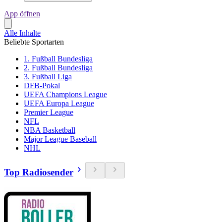
App öffnen
Alle Inhalte
Beliebte Sportarten
1. Fußball Bundesliga
2. Fußball Bundesliga
3. Fußball Liga
DFB-Pokal
UEFA Champions League
UEFA Europa League
Premier League
NFL
NBA Basketball
Major League Baseball
NHL
Top Radiosender