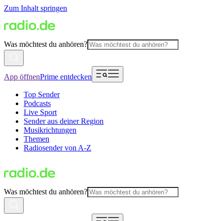
Zum Inhalt springen
Was möchtest du anhören?
App öffnen
Prime entdecken
Top Sender
Podcasts
Live Sport
Sender aus deiner Region
Musikrichtungen
Themen
Radiosender von A-Z
Was möchtest du anhören?