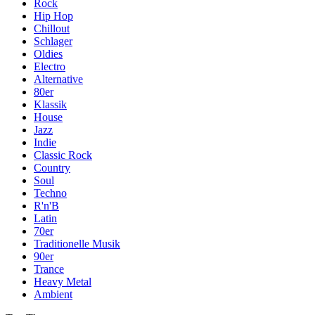
Rock
Hip Hop
Chillout
Schlager
Oldies
Electro
Alternative
80er
Klassik
House
Jazz
Indie
Classic Rock
Country
Soul
Techno
R'n'B
Latin
70er
Traditionelle Musik
90er
Trance
Heavy Metal
Ambient