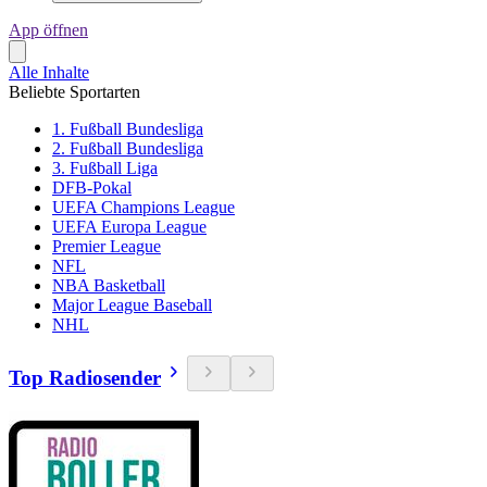
App öffnen
Alle Inhalte
Beliebte Sportarten
1. Fußball Bundesliga
2. Fußball Bundesliga
3. Fußball Liga
DFB-Pokal
UEFA Champions League
UEFA Europa League
Premier League
NFL
NBA Basketball
Major League Baseball
NHL
Top Radiosender