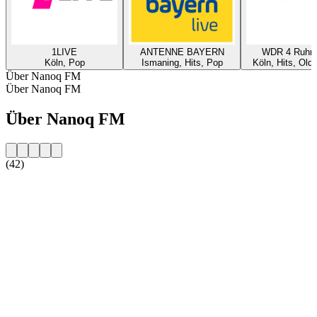
1LIVE
ANTENNE BAYERN
WDR 4 Ruhrg
Köln, Pop
Ismaning, Hits, Pop
Köln, Hits, Old
Über Nanoq FM
Über Nanoq FM
Über Nanoq FM
(42)
Sender-Website