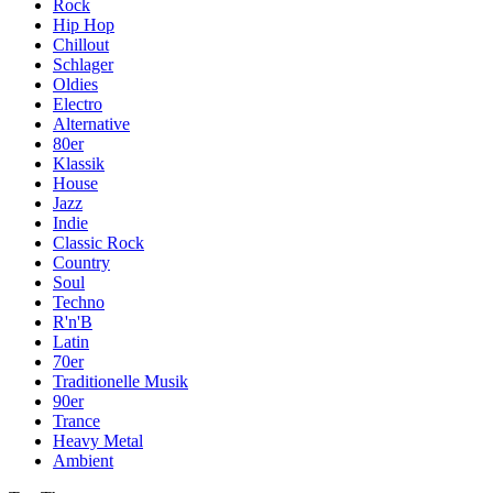
Rock
Hip Hop
Chillout
Schlager
Oldies
Electro
Alternative
80er
Klassik
House
Jazz
Indie
Classic Rock
Country
Soul
Techno
R'n'B
Latin
70er
Traditionelle Musik
90er
Trance
Heavy Metal
Ambient