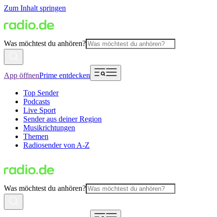
Zum Inhalt springen
Was möchtest du anhören?
App öffnen
Prime entdecken
Top Sender
Podcasts
Live Sport
Sender aus deiner Region
Musikrichtungen
Themen
Radiosender von A-Z
Was möchtest du anhören?