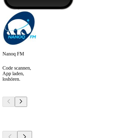
Nanoq FM
Code scannen,
App laden,
loshören.
Top
Podcasts
Top
Podcasts
Top
Podcasts