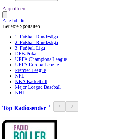
App öffnen
Alle Inhalte
Beliebte Sportarten
1. Fußball Bundesliga
2. Fußball Bundesliga
3. Fußball Liga
DFB-Pokal
UEFA Champions League
UEFA Europa League
Premier League
NFL
NBA Basketball
Major League Baseball
NHL
Top Radiosender