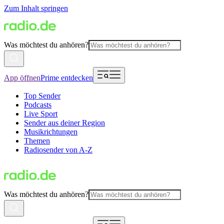
Zum Inhalt springen
Was möchtest du anhören?
App öffnen
Prime entdecken
Top Sender
Podcasts
Live Sport
Sender aus deiner Region
Musikrichtungen
Themen
Radiosender von A-Z
Was möchtest du anhören?