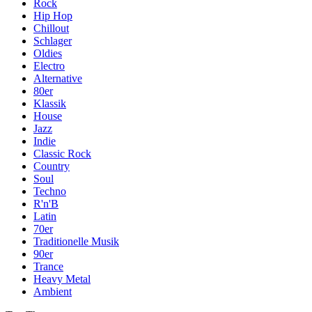
Rock
Hip Hop
Chillout
Schlager
Oldies
Electro
Alternative
80er
Klassik
House
Jazz
Indie
Classic Rock
Country
Soul
Techno
R'n'B
Latin
70er
Traditionelle Musik
90er
Trance
Heavy Metal
Ambient