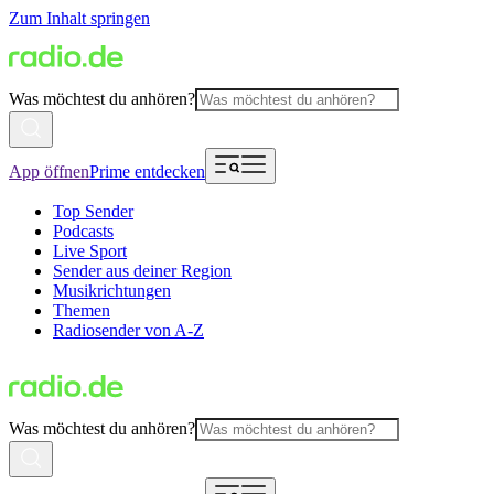
Zum Inhalt springen
Was möchtest du anhören?
App öffnen
Prime entdecken
Top Sender
Podcasts
Live Sport
Sender aus deiner Region
Musikrichtungen
Themen
Radiosender von A-Z
Was möchtest du anhören?