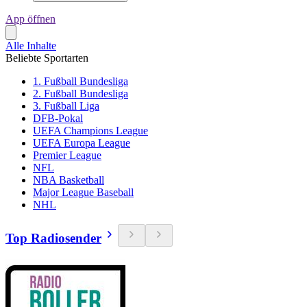
App öffnen
Alle Inhalte
Beliebte Sportarten
1. Fußball Bundesliga
2. Fußball Bundesliga
3. Fußball Liga
DFB-Pokal
UEFA Champions League
UEFA Europa League
Premier League
NFL
NBA Basketball
Major League Baseball
NHL
Top Radiosender