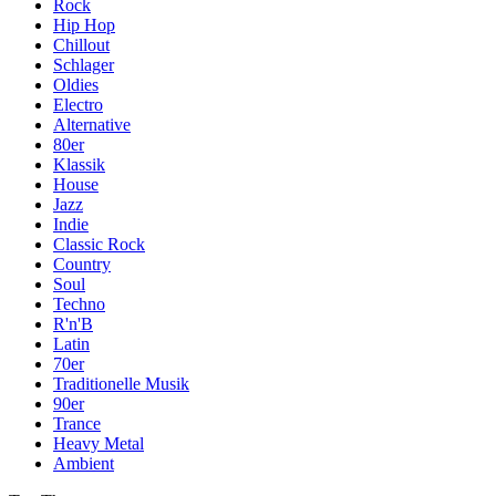
Rock
Hip Hop
Chillout
Schlager
Oldies
Electro
Alternative
80er
Klassik
House
Jazz
Indie
Classic Rock
Country
Soul
Techno
R'n'B
Latin
70er
Traditionelle Musik
90er
Trance
Heavy Metal
Ambient