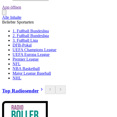
App öffnen
Alle Inhalte
Beliebte Sportarten
1. Fußball Bundesliga
2. Fußball Bundesliga
3. Fußball Liga
DFB-Pokal
UEFA Champions League
UEFA Europa League
Premier League
NFL
NBA Basketball
Major League Baseball
NHL
Top Radiosender