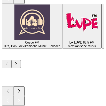
Cosco FM
LA LUPE 89.5 FM
Hits, Pop, Mexikanische Musik, Balladen
Mexikanische Musik
X
Top
Podcasts
Top
Podcasts
Top
Podcasts