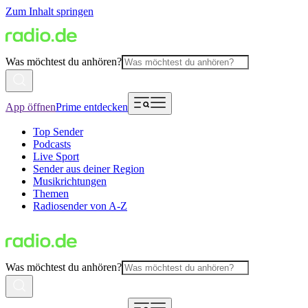
Zum Inhalt springen
Was möchtest du anhören?
App öffnen
Prime entdecken
Top Sender
Podcasts
Live Sport
Sender aus deiner Region
Musikrichtungen
Themen
Radiosender von A-Z
Was möchtest du anhören?