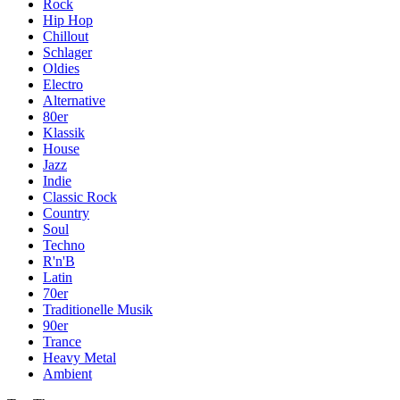
Rock
Hip Hop
Chillout
Schlager
Oldies
Electro
Alternative
80er
Klassik
House
Jazz
Indie
Classic Rock
Country
Soul
Techno
R'n'B
Latin
70er
Traditionelle Musik
90er
Trance
Heavy Metal
Ambient