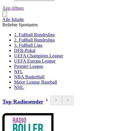
App öffnen
Alle Inhalte
Beliebte Sportarten
1. Fußball Bundesliga
2. Fußball Bundesliga
3. Fußball Liga
DFB-Pokal
UEFA Champions League
UEFA Europa League
Premier League
NFL
NBA Basketball
Major League Baseball
NHL
Top Radiosender