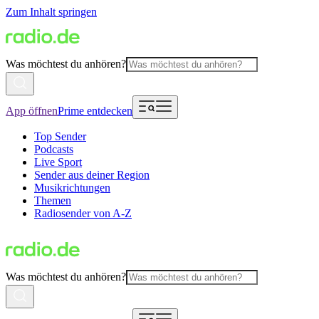
Zum Inhalt springen
Was möchtest du anhören?
App öffnen
Prime entdecken
Top Sender
Podcasts
Live Sport
Sender aus deiner Region
Musikrichtungen
Themen
Radiosender von A-Z
Was möchtest du anhören?