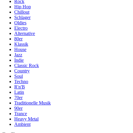
Rock
Hip Hop
Chillout
Schlager
Oldies
Electro
Alternative
80er
Klassik
House
Jazz
Indie
Classic Rock
Country
Soul
Techno
R'n'B
Latin
70er
Traditionelle Musik
90er
Trance
Heavy Metal
Ambient