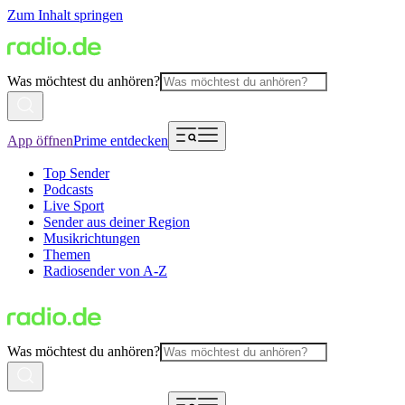
Zum Inhalt springen
Was möchtest du anhören?
App öffnen
Prime entdecken
Top Sender
Podcasts
Live Sport
Sender aus deiner Region
Musikrichtungen
Themen
Radiosender von A-Z
Was möchtest du anhören?