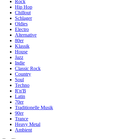
Rock
Hip Hop
Chillout
Schlager
Oldies
Electro
Alternative
80er
Klassik
House
Jazz
Indie
Classic Rock
Country
Soul
Techno
R'n'B
Latin
70er
Traditionelle Musik
90er
Trance
Heavy Metal
Ambient