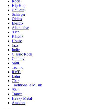
Rock
Hip Hop
Chillout
Schlager
Oldies
Electro
Alternative
80er
Klassik
House
Jazz
Indie
Classic Rock
Country
Soul
Techno
R'n'B
Latin
70er
Traditionelle Musik
90er
Trance
Heavy Metal
Ambient