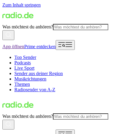
Zum Inhalt springen
Was möchtest du anhören?
App öffnen
Prime entdecken
Top Sender
Podcasts
Live Sport
Sender aus deiner Region
Musikrichtungen
Themen
Radiosender von A-Z
Was möchtest du anhören?