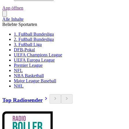
App öffnen
Alle Inhalte
Beliebte Sportarten
1. Fußball Bundesliga
2. Fußball Bundesliga
3. Fußball Liga
DFB-Pokal
UEFA Champions League
UEFA Europa League
Premier League
NFL
NBA Basketball
Major League Baseball
NHL
Top Radiosender