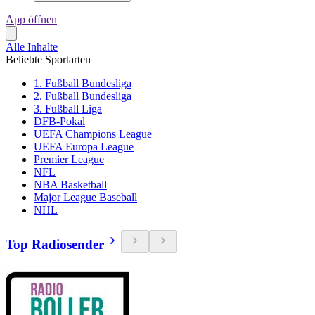
App öffnen
Alle Inhalte
Beliebte Sportarten
1. Fußball Bundesliga
2. Fußball Bundesliga
3. Fußball Liga
DFB-Pokal
UEFA Champions League
UEFA Europa League
Premier League
NFL
NBA Basketball
Major League Baseball
NHL
Top Radiosender