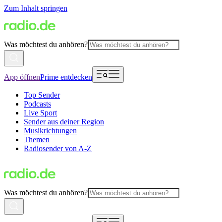
Zum Inhalt springen
Was möchtest du anhören?
App öffnen
Prime entdecken
Top Sender
Podcasts
Live Sport
Sender aus deiner Region
Musikrichtungen
Themen
Radiosender von A-Z
Was möchtest du anhören?