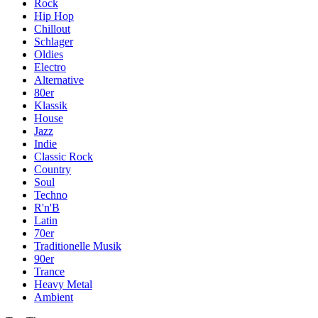
Rock
Hip Hop
Chillout
Schlager
Oldies
Electro
Alternative
80er
Klassik
House
Jazz
Indie
Classic Rock
Country
Soul
Techno
R'n'B
Latin
70er
Traditionelle Musik
90er
Trance
Heavy Metal
Ambient