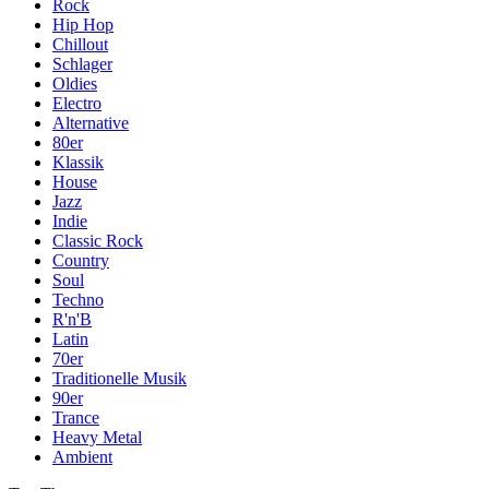
Rock
Hip Hop
Chillout
Schlager
Oldies
Electro
Alternative
80er
Klassik
House
Jazz
Indie
Classic Rock
Country
Soul
Techno
R'n'B
Latin
70er
Traditionelle Musik
90er
Trance
Heavy Metal
Ambient