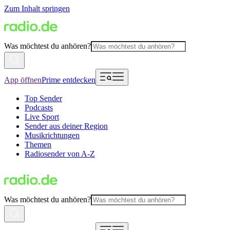
Zum Inhalt springen
Was möchtest du anhören?
App öffnen
Prime entdecken
Top Sender
Podcasts
Live Sport
Sender aus deiner Region
Musikrichtungen
Themen
Radiosender von A-Z
Was möchtest du anhören?