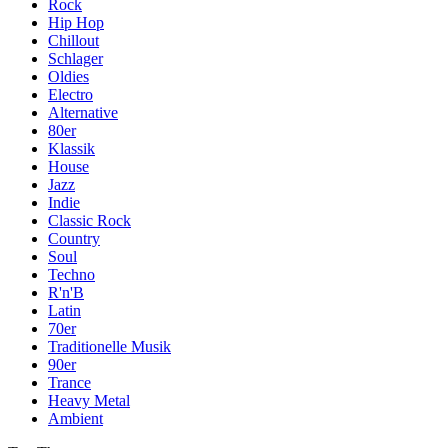
Rock
Hip Hop
Chillout
Schlager
Oldies
Electro
Alternative
80er
Klassik
House
Jazz
Indie
Classic Rock
Country
Soul
Techno
R'n'B
Latin
70er
Traditionelle Musik
90er
Trance
Heavy Metal
Ambient