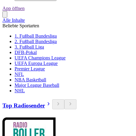
App öffnen
Alle Inhalte
Beliebte Sportarten
1. Fußball Bundesliga
2. Fußball Bundesliga
3. Fußball Liga
DFB-Pokal
UEFA Champions League
UEFA Europa League
Premier League
NFL
NBA Basketball
Major League Baseball
NHL
Top Radiosender