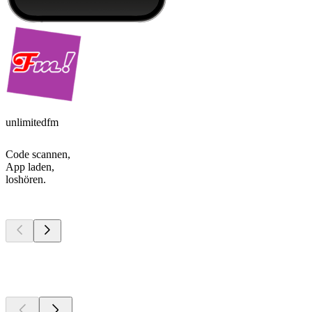
unlimitedfm
Code scannen,
App laden,
loshören.
Top
Podcasts
Top
Podcasts
Top
Podcasts