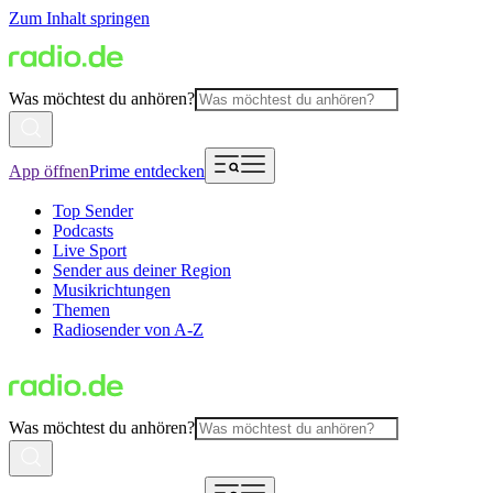
Zum Inhalt springen
Was möchtest du anhören?
App öffnen
Prime entdecken
Top Sender
Podcasts
Live Sport
Sender aus deiner Region
Musikrichtungen
Themen
Radiosender von A-Z
Was möchtest du anhören?