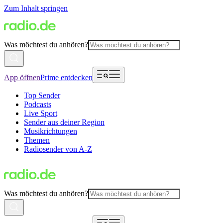
Zum Inhalt springen
Was möchtest du anhören?
App öffnen
Prime entdecken
Top Sender
Podcasts
Live Sport
Sender aus deiner Region
Musikrichtungen
Themen
Radiosender von A-Z
Was möchtest du anhören?