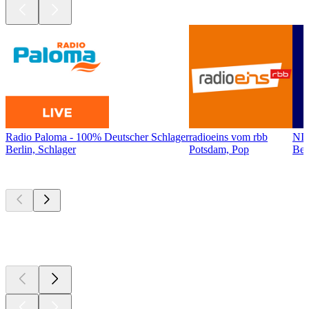
Radio Paloma - 100% Deutscher Schlager
radioeins vom rbb
NI
Berlin, Schlager
Potsdam, Pop
Ber
Top
Podcasts
Top
Podcasts
Top
Podcasts