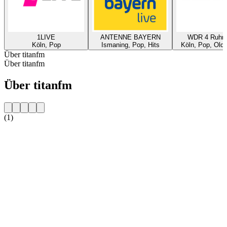
1LIVE
ANTENNE BAYERN
WDR 4 Ruhrg
Köln, Pop
Ismaning, Pop, Hits
Köln, Pop, Oldi
Über titanfm
Über titanfm
Über titanfm
(1)
Sender-Website