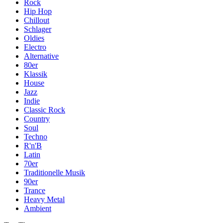
Rock
Hip Hop
Chillout
Schlager
Oldies
Electro
Alternative
80er
Klassik
House
Jazz
Indie
Classic Rock
Country
Soul
Techno
R'n'B
Latin
70er
Traditionelle Musik
90er
Trance
Heavy Metal
Ambient