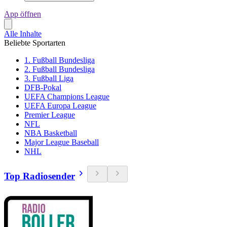
App öffnen
Alle Inhalte
Beliebte Sportarten
1. Fußball Bundesliga
2. Fußball Bundesliga
3. Fußball Liga
DFB-Pokal
UEFA Champions League
UEFA Europa League
Premier League
NFL
NBA Basketball
Major League Baseball
NHL
Top Radiosender