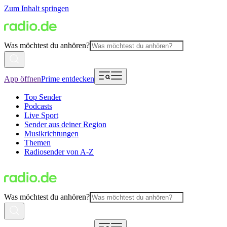
Zum Inhalt springen
Was möchtest du anhören?
App öffnen
Prime entdecken
Top Sender
Podcasts
Live Sport
Sender aus deiner Region
Musikrichtungen
Themen
Radiosender von A-Z
Was möchtest du anhören?