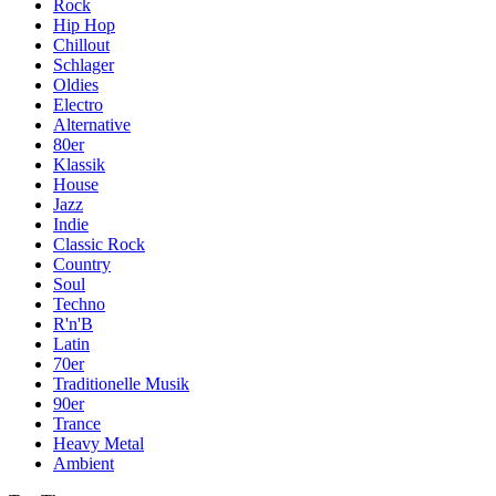
Rock
Hip Hop
Chillout
Schlager
Oldies
Electro
Alternative
80er
Klassik
House
Jazz
Indie
Classic Rock
Country
Soul
Techno
R'n'B
Latin
70er
Traditionelle Musik
90er
Trance
Heavy Metal
Ambient