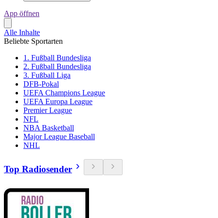
App öffnen
Alle Inhalte
Beliebte Sportarten
1. Fußball Bundesliga
2. Fußball Bundesliga
3. Fußball Liga
DFB-Pokal
UEFA Champions League
UEFA Europa League
Premier League
NFL
NBA Basketball
Major League Baseball
NHL
Top Radiosender