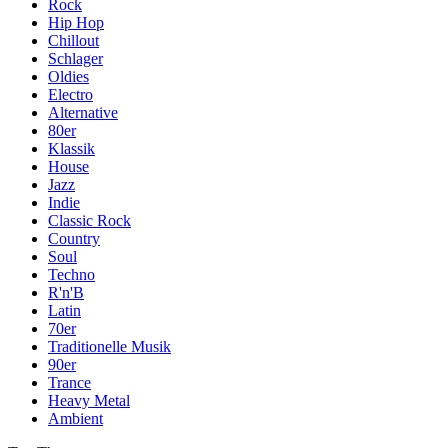
Rock
Hip Hop
Chillout
Schlager
Oldies
Electro
Alternative
80er
Klassik
House
Jazz
Indie
Classic Rock
Country
Soul
Techno
R'n'B
Latin
70er
Traditionelle Musik
90er
Trance
Heavy Metal
Ambient