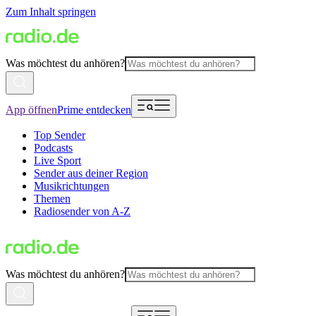
Zum Inhalt springen
Was möchtest du anhören?
App öffnen
Prime entdecken
Top Sender
Podcasts
Live Sport
Sender aus deiner Region
Musikrichtungen
Themen
Radiosender von A-Z
Was möchtest du anhören?