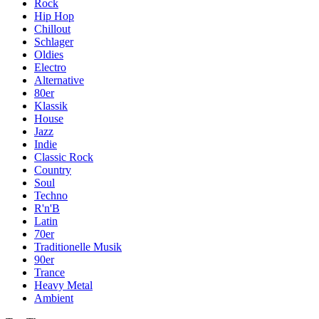
Rock
Hip Hop
Chillout
Schlager
Oldies
Electro
Alternative
80er
Klassik
House
Jazz
Indie
Classic Rock
Country
Soul
Techno
R'n'B
Latin
70er
Traditionelle Musik
90er
Trance
Heavy Metal
Ambient