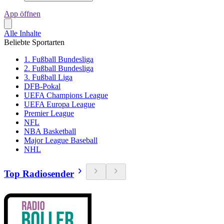
App öffnen
Alle Inhalte
Beliebte Sportarten
1. Fußball Bundesliga
2. Fußball Bundesliga
3. Fußball Liga
DFB-Pokal
UEFA Champions League
UEFA Europa League
Premier League
NFL
NBA Basketball
Major League Baseball
NHL
Top Radiosender