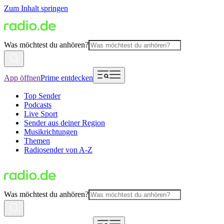
Zum Inhalt springen
Was möchtest du anhören?
App öffnen
Prime entdecken
Top Sender
Podcasts
Live Sport
Sender aus deiner Region
Musikrichtungen
Themen
Radiosender von A-Z
Was möchtest du anhören?