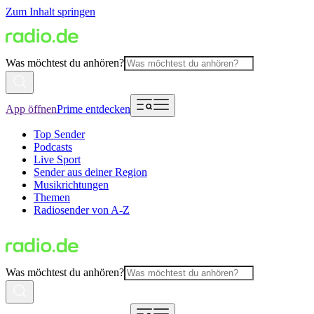
Zum Inhalt springen
Was möchtest du anhören?
App öffnen
Prime entdecken
Top Sender
Podcasts
Live Sport
Sender aus deiner Region
Musikrichtungen
Themen
Radiosender von A-Z
Was möchtest du anhören?