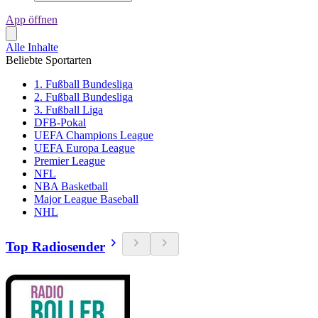
App öffnen
Alle Inhalte
Beliebte Sportarten
1. Fußball Bundesliga
2. Fußball Bundesliga
3. Fußball Liga
DFB-Pokal
UEFA Champions League
UEFA Europa League
Premier League
NFL
NBA Basketball
Major League Baseball
NHL
Top Radiosender