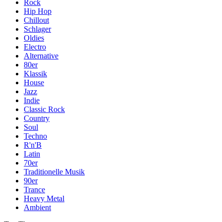
Rock
Hip Hop
Chillout
Schlager
Oldies
Electro
Alternative
80er
Klassik
House
Jazz
Indie
Classic Rock
Country
Soul
Techno
R'n'B
Latin
70er
Traditionelle Musik
90er
Trance
Heavy Metal
Ambient