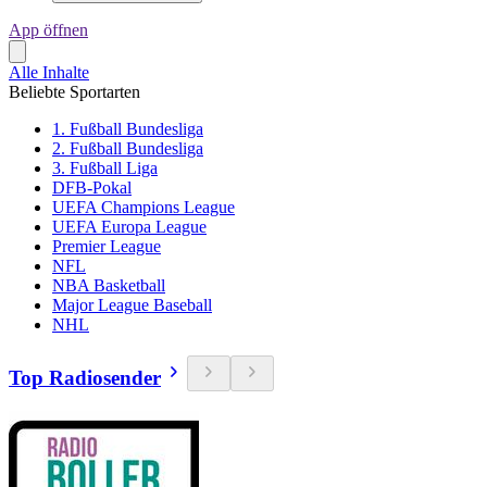
App öffnen
Alle Inhalte
Beliebte Sportarten
1. Fußball Bundesliga
2. Fußball Bundesliga
3. Fußball Liga
DFB-Pokal
UEFA Champions League
UEFA Europa League
Premier League
NFL
NBA Basketball
Major League Baseball
NHL
Top Radiosender