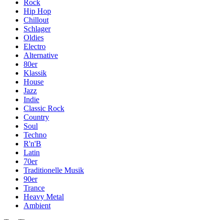
Rock
Hip Hop
Chillout
Schlager
Oldies
Electro
Alternative
80er
Klassik
House
Jazz
Indie
Classic Rock
Country
Soul
Techno
R'n'B
Latin
70er
Traditionelle Musik
90er
Trance
Heavy Metal
Ambient