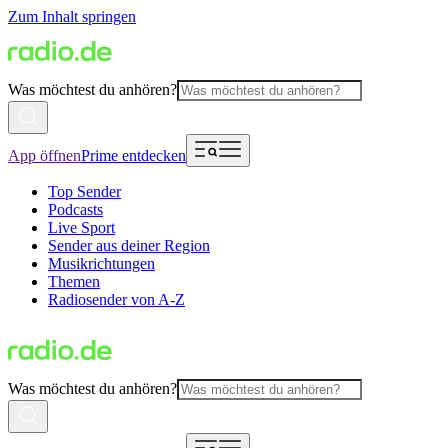
Zum Inhalt springen
Was möchtest du anhören?
App öffnen
Prime entdecken
Top Sender
Podcasts
Live Sport
Sender aus deiner Region
Musikrichtungen
Themen
Radiosender von A-Z
Was möchtest du anhören?