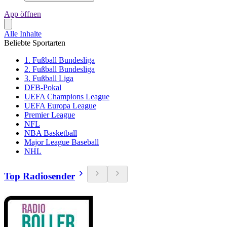
App öffnen
Alle Inhalte
Beliebte Sportarten
1. Fußball Bundesliga
2. Fußball Bundesliga
3. Fußball Liga
DFB-Pokal
UEFA Champions League
UEFA Europa League
Premier League
NFL
NBA Basketball
Major League Baseball
NHL
Top Radiosender