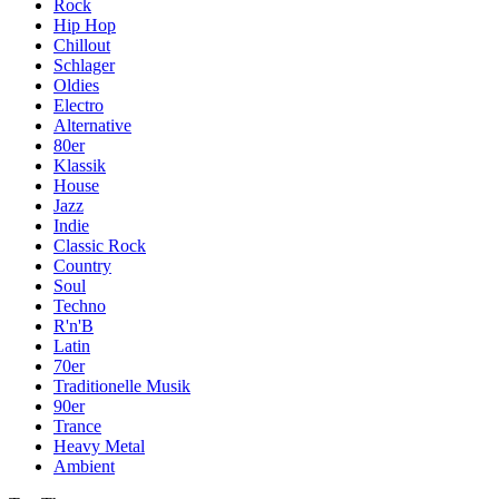
Rock
Hip Hop
Chillout
Schlager
Oldies
Electro
Alternative
80er
Klassik
House
Jazz
Indie
Classic Rock
Country
Soul
Techno
R'n'B
Latin
70er
Traditionelle Musik
90er
Trance
Heavy Metal
Ambient