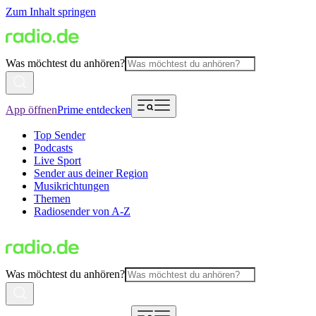
Zum Inhalt springen
Was möchtest du anhören?
App öffnen
Prime entdecken
Top Sender
Podcasts
Live Sport
Sender aus deiner Region
Musikrichtungen
Themen
Radiosender von A-Z
Was möchtest du anhören?