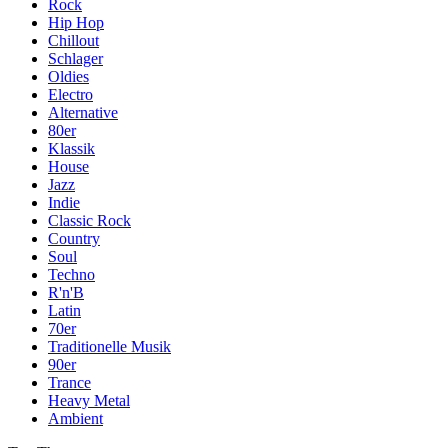
Rock
Hip Hop
Chillout
Schlager
Oldies
Electro
Alternative
80er
Klassik
House
Jazz
Indie
Classic Rock
Country
Soul
Techno
R'n'B
Latin
70er
Traditionelle Musik
90er
Trance
Heavy Metal
Ambient