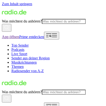
Zum Inhalt springen
Was möchtest du anhören?
App öffnen
Prime entdecken
Top Sender
Podcasts
Live Sport
Sender aus deiner Region
Musikrichtungen
Themen
Radiosender von A-Z
Was möchtest du anhören?