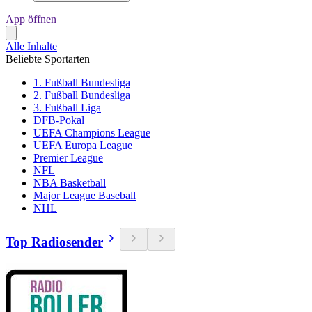
App öffnen
Alle Inhalte
Beliebte Sportarten
1. Fußball Bundesliga
2. Fußball Bundesliga
3. Fußball Liga
DFB-Pokal
UEFA Champions League
UEFA Europa League
Premier League
NFL
NBA Basketball
Major League Baseball
NHL
Top Radiosender