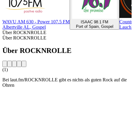
WAVU AM 630 - Power 107.5 FM
Countr
ISAAC 98.1 FM
Port of Spain, Gospel
Albertville AL, Gospel
Lauchh
Über ROCKNROLLE
Über ROCKNROLLE
Über ROCKNROLLE
(1)
Bei laut.fm/ROCKNROLLE gibt es nichts als guten Rock auf die
Ohren
Sender-Website