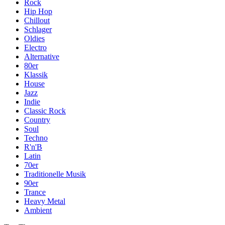
Rock
Hip Hop
Chillout
Schlager
Oldies
Electro
Alternative
80er
Klassik
House
Jazz
Indie
Classic Rock
Country
Soul
Techno
R'n'B
Latin
70er
Traditionelle Musik
90er
Trance
Heavy Metal
Ambient