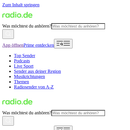
Zum Inhalt springen
Was möchtest du anhören?
App öffnen
Prime entdecken
Top Sender
Podcasts
Live Sport
Sender aus deiner Region
Musikrichtungen
Themen
Radiosender von A-Z
Was möchtest du anhören?