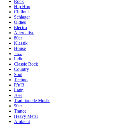
Rock
Hip Hop
Chillout
Schlager
Oldies
Electro
Alternative
80er
Klassik
House
Jazz
Indie
Classic Rock
Country
Soul
Techno
R'n'B
Latin
70er
Traditionelle Musik
90er
Trance
Heavy Metal
Ambient