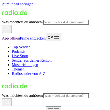
Zum Inhalt springen
Was möchtest du anhören?
App öffnen
Prime entdecken
Top Sender
Podcasts
Live Sport
Sender aus deiner Region
Musikrichtungen
Themen
Radiosender von A-Z
Was möchtest du anhören?