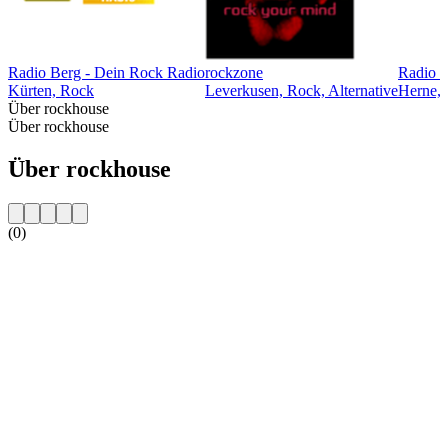
Radio Berg - Dein Rock Radio
rockzone
Radio H
Kürten, Rock
Leverkusen, Rock, Alternative
Herne,
Über rockhouse
Über rockhouse
Über rockhouse
(0)
Sender-Website