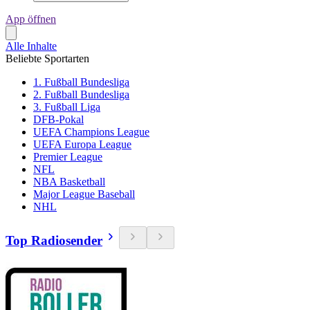
App öffnen
Alle Inhalte
Beliebte Sportarten
1. Fußball Bundesliga
2. Fußball Bundesliga
3. Fußball Liga
DFB-Pokal
UEFA Champions League
UEFA Europa League
Premier League
NFL
NBA Basketball
Major League Baseball
NHL
Top Radiosender