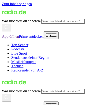
Zum Inhalt springen
Was möchtest du anhören?
App öffnen
Prime entdecken
Top Sender
Podcasts
Live Sport
Sender aus deiner Region
Musikrichtungen
Themen
Radiosender von A-Z
Was möchtest du anhören?