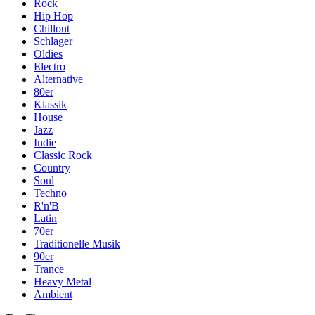
Rock
Hip Hop
Chillout
Schlager
Oldies
Electro
Alternative
80er
Klassik
House
Jazz
Indie
Classic Rock
Country
Soul
Techno
R'n'B
Latin
70er
Traditionelle Musik
90er
Trance
Heavy Metal
Ambient