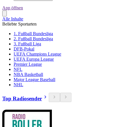
App öffnen
Alle Inhalte
Beliebte Sportarten
1. Fußball Bundesliga
2. Fußball Bundesliga
3. Fußball Liga
DFB-Pokal
UEFA Champions League
UEFA Europa League
Premier League
NFL
NBA Basketball
Major League Baseball
NHL
Top Radiosender