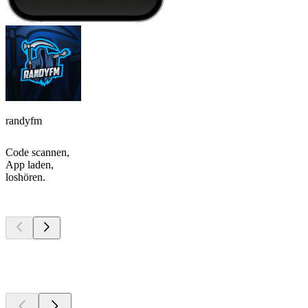
randyfm
Code scannen,
App laden,
loshören.
Top
Podcasts
Top
Podcasts
Top
Podcasts