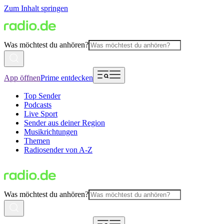
Zum Inhalt springen
Was möchtest du anhören?
App öffnen
Prime entdecken
Top Sender
Podcasts
Live Sport
Sender aus deiner Region
Musikrichtungen
Themen
Radiosender von A-Z
Was möchtest du anhören?