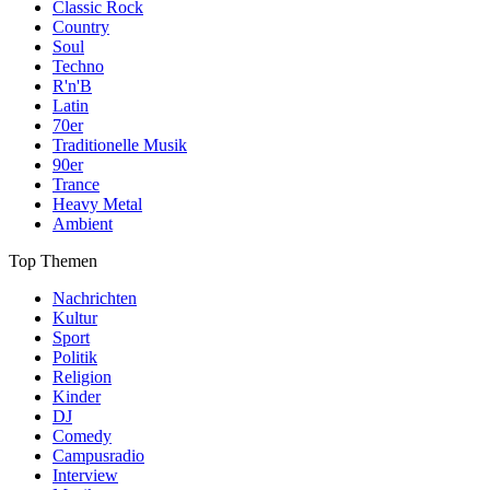
Classic Rock
Country
Soul
Techno
R'n'B
Latin
70er
Traditionelle Musik
90er
Trance
Heavy Metal
Ambient
Top Themen
Nachrichten
Kultur
Sport
Politik
Religion
Kinder
DJ
Comedy
Campusradio
Interview