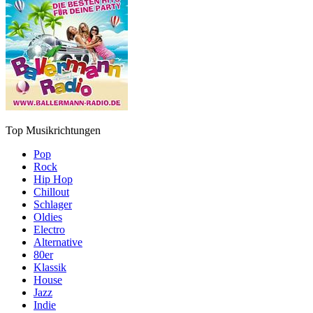
Top Musikrichtungen
Pop
Rock
Hip Hop
Chillout
Schlager
Oldies
Electro
Alternative
80er
Klassik
House
Jazz
Indie