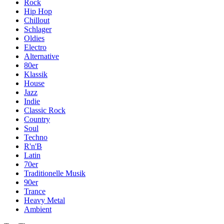
Rock
Hip Hop
Chillout
Schlager
Oldies
Electro
Alternative
80er
Klassik
House
Jazz
Indie
Classic Rock
Country
Soul
Techno
R'n'B
Latin
70er
Traditionelle Musik
90er
Trance
Heavy Metal
Ambient