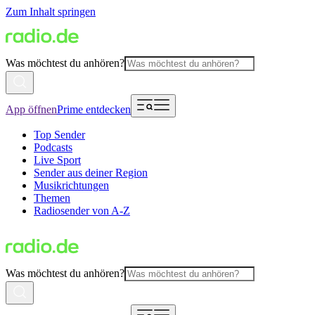
Zum Inhalt springen
Was möchtest du anhören?
App öffnen
Prime entdecken
Top Sender
Podcasts
Live Sport
Sender aus deiner Region
Musikrichtungen
Themen
Radiosender von A-Z
Was möchtest du anhören?