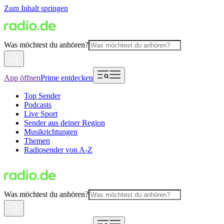
Zum Inhalt springen
Was möchtest du anhören?
App öffnen
Prime entdecken
Top Sender
Podcasts
Live Sport
Sender aus deiner Region
Musikrichtungen
Themen
Radiosender von A-Z
Was möchtest du anhören?