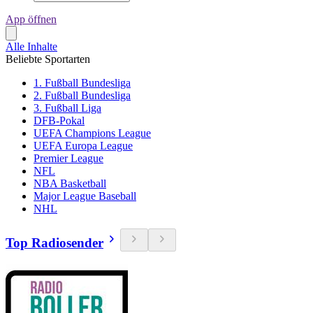
App öffnen
Alle Inhalte
Beliebte Sportarten
1. Fußball Bundesliga
2. Fußball Bundesliga
3. Fußball Liga
DFB-Pokal
UEFA Champions League
UEFA Europa League
Premier League
NFL
NBA Basketball
Major League Baseball
NHL
Top Radiosender