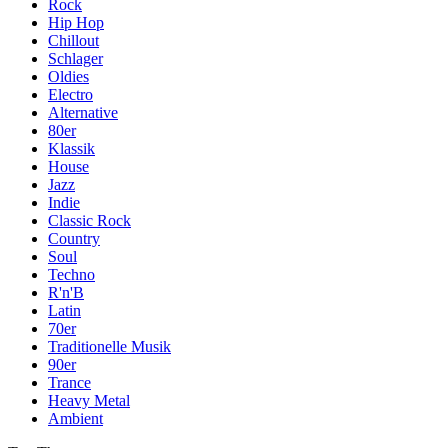
Rock
Hip Hop
Chillout
Schlager
Oldies
Electro
Alternative
80er
Klassik
House
Jazz
Indie
Classic Rock
Country
Soul
Techno
R'n'B
Latin
70er
Traditionelle Musik
90er
Trance
Heavy Metal
Ambient