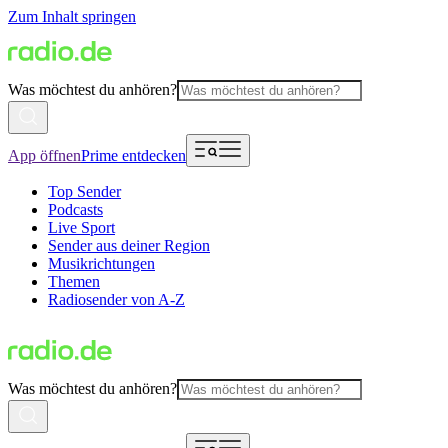
Zum Inhalt springen
Was möchtest du anhören?
App öffnen
Prime entdecken
Top Sender
Podcasts
Live Sport
Sender aus deiner Region
Musikrichtungen
Themen
Radiosender von A-Z
Was möchtest du anhören?