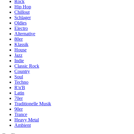
Rock
Hip Hop
Chillout
Schlager
Oldies
Electro
Alternative
80er
Klassik
House
Jazz
Indie
Classic Rock
Country
Soul
Techno
R'n'B
Latin
70er
Traditionelle Musik
90er
Trance
Heavy Metal
Ambient