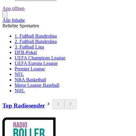
App öffnen
Alle Inhalte
Beliebte Sportarten
1. Fußball Bundesliga
2. Fußball Bundesliga
3. Fußball Liga
DFB-Pokal
UEFA Champions League
UEFA Europa League
Premier League
NFL
NBA Basketball
Major League Baseball
NHL
Top Radiosender