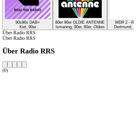
90s90s DAB+
80er 90er OLDIE ANTENNE
WDR 2 - Ru
Kiel, 90er
Ismaning, 90er, 80er, Oldies
Dortmund, P
Über Radio RRS
Über Radio RRS
Über Radio RRS
(0)
Sender-Website