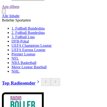
App öffnen
Alle Inhalte
Beliebte Sportarten
1. Fußball Bundesliga
2. Fußball Bundesliga
3. Fußball Liga
DFB-Pokal
UEFA Champions League
UEFA Europa League
Premier League
NFL
NBA Basketball
Major League Baseball
NHL
Top Radiosender