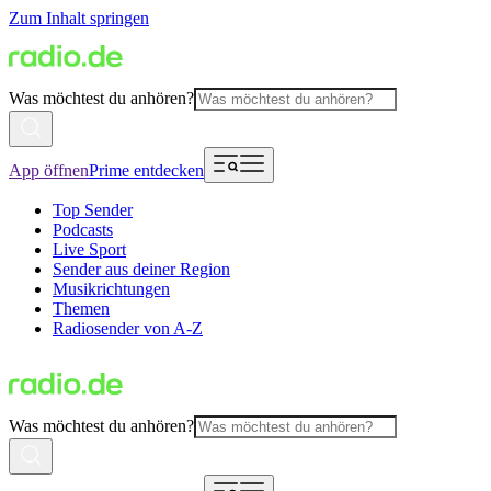
Zum Inhalt springen
Was möchtest du anhören?
App öffnen
Prime entdecken
Top Sender
Podcasts
Live Sport
Sender aus deiner Region
Musikrichtungen
Themen
Radiosender von A-Z
Was möchtest du anhören?