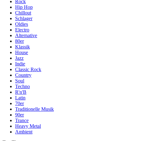
Rock
Hip Hop
Chillout
Schlager
Oldies
Electro
Alternative
80er
Klassik
House
Jazz
Indie
Classic Rock
Country
Soul
Techno
R'n'B
Latin
70er
Traditionelle Musik
90er
Trance
Heavy Metal
Ambient