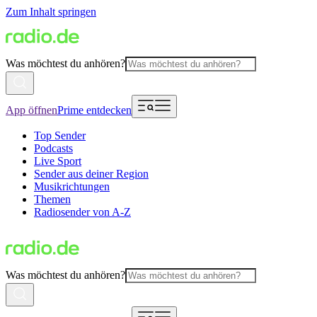
Zum Inhalt springen
Was möchtest du anhören?
App öffnen
Prime entdecken
Top Sender
Podcasts
Live Sport
Sender aus deiner Region
Musikrichtungen
Themen
Radiosender von A-Z
Was möchtest du anhören?