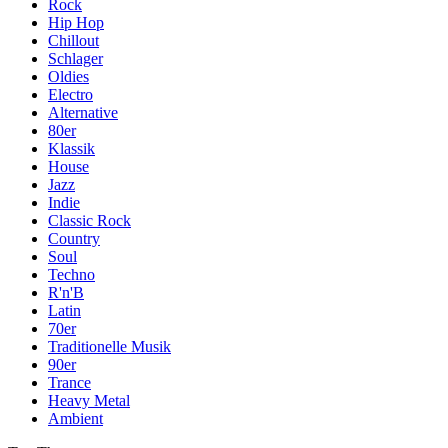
Rock
Hip Hop
Chillout
Schlager
Oldies
Electro
Alternative
80er
Klassik
House
Jazz
Indie
Classic Rock
Country
Soul
Techno
R'n'B
Latin
70er
Traditionelle Musik
90er
Trance
Heavy Metal
Ambient