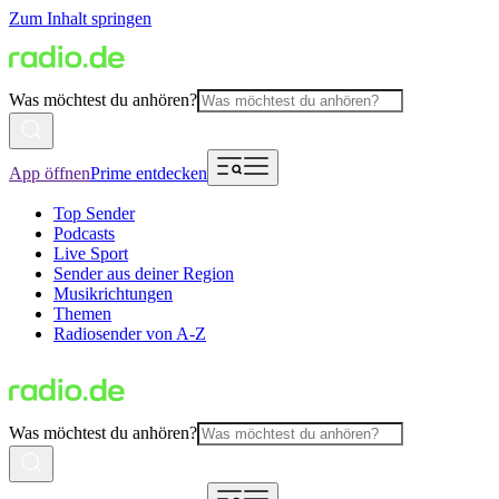
Zum Inhalt springen
Was möchtest du anhören?
App öffnen
Prime entdecken
Top Sender
Podcasts
Live Sport
Sender aus deiner Region
Musikrichtungen
Themen
Radiosender von A-Z
Was möchtest du anhören?