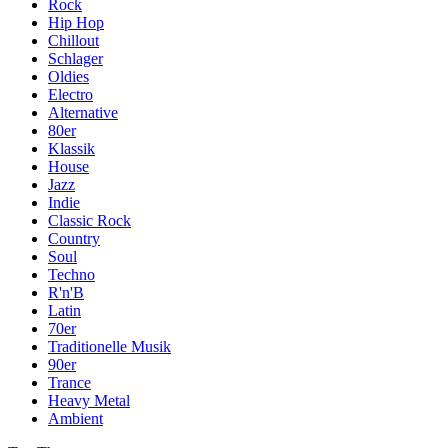
Rock
Hip Hop
Chillout
Schlager
Oldies
Electro
Alternative
80er
Klassik
House
Jazz
Indie
Classic Rock
Country
Soul
Techno
R'n'B
Latin
70er
Traditionelle Musik
90er
Trance
Heavy Metal
Ambient