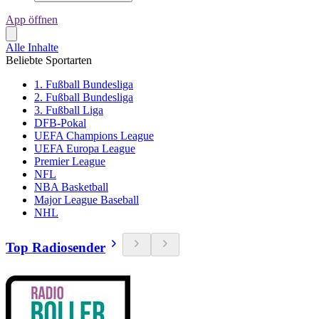
App öffnen
Alle Inhalte
Beliebte Sportarten
1. Fußball Bundesliga
2. Fußball Bundesliga
3. Fußball Liga
DFB-Pokal
UEFA Champions League
UEFA Europa League
Premier League
NFL
NBA Basketball
Major League Baseball
NHL
Top Radiosender