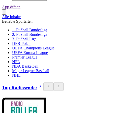
App öffnen
Alle Inhalte
Beliebte Sportarten
1. Fußball Bundesliga
2. Fußball Bundesliga
3. Fußball Liga
DFB-Pokal
UEFA Champions League
UEFA Europa League
Premier League
NFL
NBA Basketball
Major League Baseball
NHL
Top Radiosender