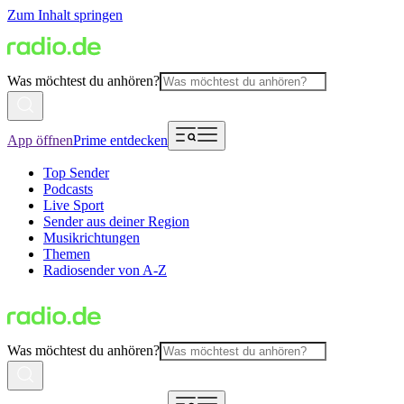
Zum Inhalt springen
Was möchtest du anhören?
App öffnen
Prime entdecken
Top Sender
Podcasts
Live Sport
Sender aus deiner Region
Musikrichtungen
Themen
Radiosender von A-Z
Was möchtest du anhören?