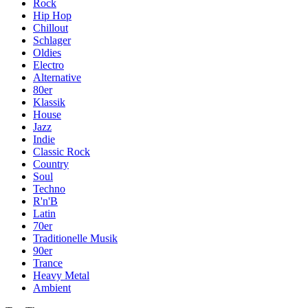
Rock
Hip Hop
Chillout
Schlager
Oldies
Electro
Alternative
80er
Klassik
House
Jazz
Indie
Classic Rock
Country
Soul
Techno
R'n'B
Latin
70er
Traditionelle Musik
90er
Trance
Heavy Metal
Ambient