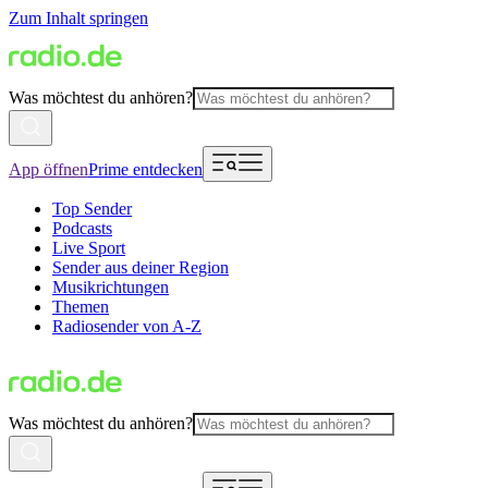
Zum Inhalt springen
Was möchtest du anhören?
App öffnen
Prime entdecken
Top Sender
Podcasts
Live Sport
Sender aus deiner Region
Musikrichtungen
Themen
Radiosender von A-Z
Was möchtest du anhören?