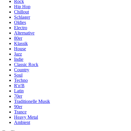
Rock
Hip Hop
Chillout
Schlager
Oldies
Electro
Alternative
80er
Klassik
House
Jazz
Indie
Classic Rock
Country
Soul
Techno
R'n'B
Latin
70er
Traditionelle Musik
90er
Trance
Heavy Metal
Ambient