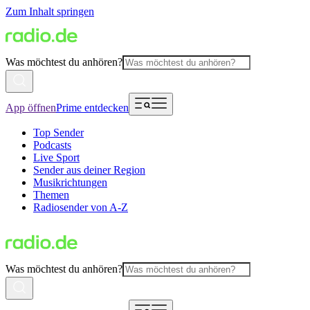
Zum Inhalt springen
Was möchtest du anhören?
App öffnen
Prime entdecken
Top Sender
Podcasts
Live Sport
Sender aus deiner Region
Musikrichtungen
Themen
Radiosender von A-Z
Was möchtest du anhören?