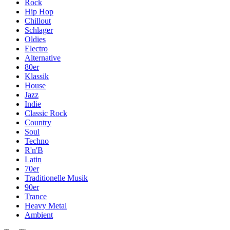
Rock
Hip Hop
Chillout
Schlager
Oldies
Electro
Alternative
80er
Klassik
House
Jazz
Indie
Classic Rock
Country
Soul
Techno
R'n'B
Latin
70er
Traditionelle Musik
90er
Trance
Heavy Metal
Ambient