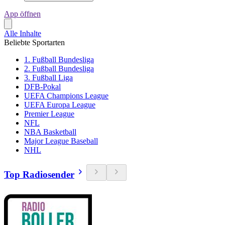
App öffnen
Alle Inhalte
Beliebte Sportarten
1. Fußball Bundesliga
2. Fußball Bundesliga
3. Fußball Liga
DFB-Pokal
UEFA Champions League
UEFA Europa League
Premier League
NFL
NBA Basketball
Major League Baseball
NHL
Top Radiosender