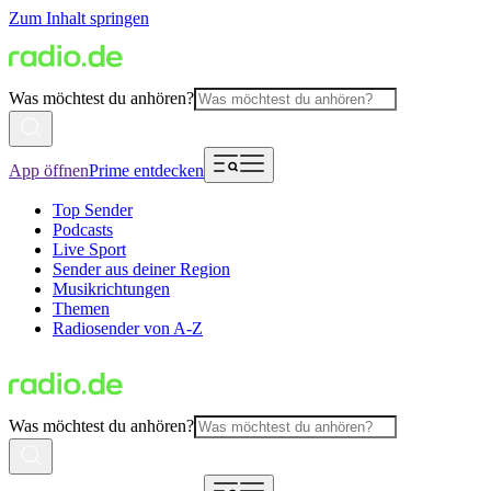
Zum Inhalt springen
Was möchtest du anhören?
App öffnen
Prime entdecken
Top Sender
Podcasts
Live Sport
Sender aus deiner Region
Musikrichtungen
Themen
Radiosender von A-Z
Was möchtest du anhören?