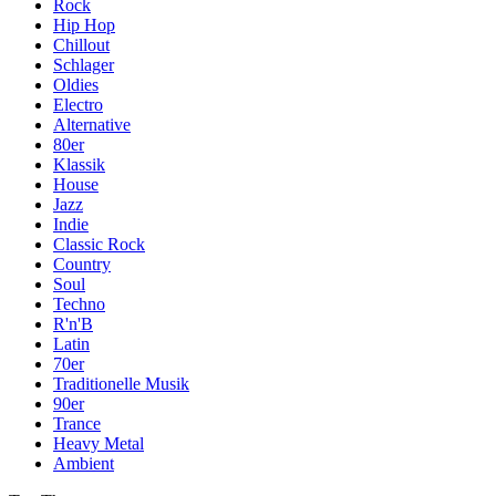
Rock
Hip Hop
Chillout
Schlager
Oldies
Electro
Alternative
80er
Klassik
House
Jazz
Indie
Classic Rock
Country
Soul
Techno
R'n'B
Latin
70er
Traditionelle Musik
90er
Trance
Heavy Metal
Ambient