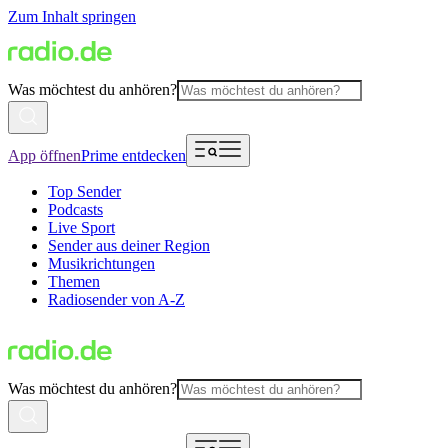
Zum Inhalt springen
Was möchtest du anhören?
App öffnen
Prime entdecken
Top Sender
Podcasts
Live Sport
Sender aus deiner Region
Musikrichtungen
Themen
Radiosender von A-Z
Was möchtest du anhören?