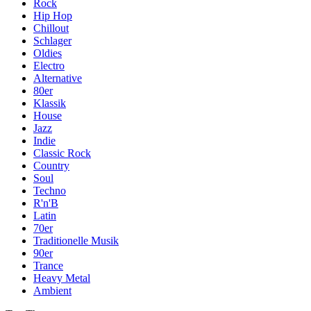
Rock
Hip Hop
Chillout
Schlager
Oldies
Electro
Alternative
80er
Klassik
House
Jazz
Indie
Classic Rock
Country
Soul
Techno
R'n'B
Latin
70er
Traditionelle Musik
90er
Trance
Heavy Metal
Ambient