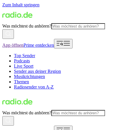
Zum Inhalt springen
Was möchtest du anhören?
App öffnen
Prime entdecken
Top Sender
Podcasts
Live Sport
Sender aus deiner Region
Musikrichtungen
Themen
Radiosender von A-Z
Was möchtest du anhören?