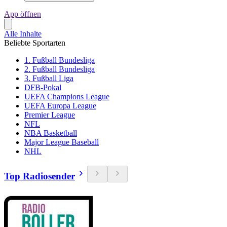
App öffnen
Alle Inhalte
Beliebte Sportarten
1. Fußball Bundesliga
2. Fußball Bundesliga
3. Fußball Liga
DFB-Pokal
UEFA Champions League
UEFA Europa League
Premier League
NFL
NBA Basketball
Major League Baseball
NHL
Top Radiosender